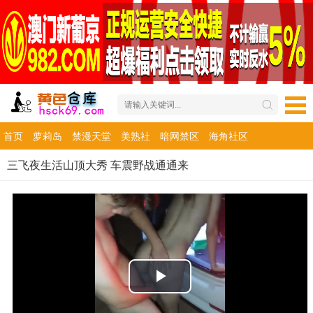
首页
萝莉岛
禁漫天堂
美熟社
暗网禁区
海角社区
三飞夜生活山顶大秀 车震野战通通来